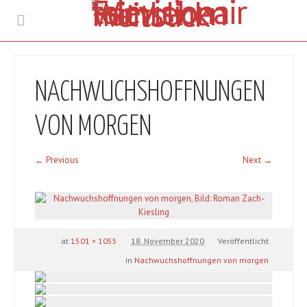
NACHWUCHSHOFFNUNGEN
VON MORGEN
← Previous
Next →
at
1501 × 1055
18. November 2020
Veröffentlicht
in
Nachwuchshoffnungen von morgen