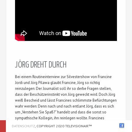
JÖRG DREHT DURCH
Bei einem Routineinterview zur Silvestershow von Francine
Jordi und Jörg Pilawa glaubt Francine, Jörg so richtig
reinzulegen: Der Journalist soll ihr so derbe Fragen stellen,
dass der Beschützerinstinkt von Jörg geweckt wird. Doch Jörg
weiß Bescheid und lässt Francines schlimmste Befürchtungen
wahr werden: Denn nach und nach entlarvt Jörg, dass es sich
um „Verstehen Sie Spaß?“ handelt und dass die sonst so
sympathische Kollegin, ihn reinlegen wollte. Francines
Karriere als Lockvogel ist kurz und Jörg zieht alle Register.
DATENSCHUTZ
, COPYRIGHT 2020 TELEVISIONAIR™